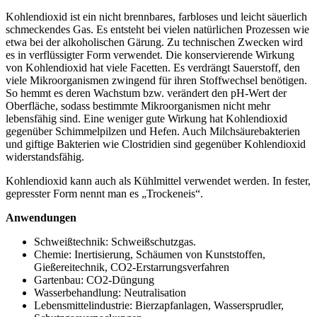
Kohlendioxid ist ein nicht brennbares, farbloses und leicht säuerlich
schmeckendes Gas. Es entsteht bei vielen natürlichen Prozessen wie
etwa bei der alkoholischen Gärung. Zu technischen Zwecken wird
es in verflüssigter Form verwendet. Die konservierende Wirkung
von Kohlendioxid hat viele Facetten. Es verdrängt Sauerstoff, den
viele Mikroorganismen zwingend für ihren Stoffwechsel benötigen.
So hemmt es deren Wachstum bzw. verändert den pH-Wert der
Oberfläche, sodass bestimmte Mikroorganismen nicht mehr
lebensfähig sind. Eine weniger gute Wirkung hat Kohlendioxid
gegenüber Schimmelpilzen und Hefen. Auch Milchsäurebakterien
und giftige Bakterien wie Clostridien sind gegenüber Kohlendioxid
widerstandsfähig.
Kohlendioxid kann auch als Kühlmittel verwendet werden. In fester,
gepresster Form nennt man es „Trockeneis“.
Anwendungen
Schweißtechnik: Schweißschutzgas.
Chemie: Inertisierung, Schäumen von Kunststoffen,
Gießereitechnik, CO2-Erstarrungsverfahren
Gartenbau: CO2-Düngung
Wasserbehandlung: Neutralisation
Lebensmittelindustrie: Bierzapfanlagen, Wassersprudler,