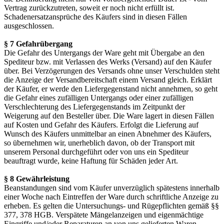
Vertrag zurückzutreten, soweit er noch nicht erfüllt ist.
Schadenersatzansprüche des Käufers sind in diesen Fällen
ausgeschlossen.
§ 7 Gefahrübergang
Die Gefahr des Untergangs der Ware geht mit Übergabe an den
Spediteur bzw. mit Verlassen des Werks (Versand) auf den Käufer
über. Bei Verzögerungen des Versands ohne unser Verschulden steht
die Anzeige der Versandbereitschaft einem Versand gleich. Erklärt
der Käufer, er werde den Liefergegenstand nicht annehmen, so geht
die Gefahr eines zufälligen Untergangs oder einer zufälligen
Verschlechterung des Liefergegenstands im Zeitpunkt der
Weigerung auf den Besteller über. Die Ware lagert in diesen Fällen
auf Kosten und Gefahr des Käufers. Erfolgt die Lieferung auf
Wunsch des Käufers unmittelbar an einen Abnehmer des Käufers,
so übernehmen wir, unerheblich davon, ob der Transport mit
unserem Personal durchgeführt oder von uns ein Spediteur
beauftragt wurde, keine Haftung für Schäden jeder Art.
§ 8 Gewährleistung
Beanstandungen sind vom Käufer unverzüglich spätestens innerhalb
einer Woche nach Eintreffen der Ware durch schriftliche Anzeige zu
erheben. Es gelten die Untersuchungs- und Rügepflichten gemäß §§
377, 378 HGB. Verspätete Mängelanzeigen und eigenmächtige
Eingriffe und/oder Reparaturen an von uns gelieferten Waren,