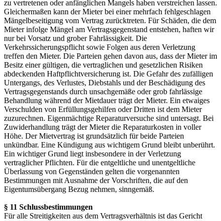
zu vertretenen oder anfänglichen Mangels haben verstreichen lassen.
Gleichermaßen kann der Mieter bei einer mehrfach fehlgeschlagen
Mängelbeseitigung vom Vertrag zurücktreten. Für Schäden, die dem
Mieter infolge Mängel am Vertragsgegenstand entstehen, haften wir
nur bei Vorsatz und grober Fahrlässigkeit. Die
Verkehrssicherungspflicht sowie Folgen aus deren Verletzung
treffen den Mieter. Die Parteien gehen davon aus, dass der Mieter im
Besitz einer gültigen, die vertraglichen und gesetzlichen Risiken
abdeckenden Haftpflichtversicherung ist. Die Gefahr des zufälligen
Untergangs, des Verlustes, Diebstahls und der Beschädigung des
Vertragsgegenstands durch unsachgemäße oder grob fahrlässige
Behandlung während der Mietdauer trägt der Mieter. Ein etwaiges
Verschulden von Erfüllungsgehilfen oder Dritten ist dem Mieter
zuzurechnen. Eigenmächtige Reparaturversuche sind untersagt. Bei
Zuwiderhandlung trägt der Mieter die Reparaturkosten in voller
Höhe. Der Mietvertrag ist grundsätzlich für beide Parteien
unkündbar. Eine Kündigung aus wichtigem Grund bleibt unberührt.
Ein wichtiger Grund liegt insbesondere in der Verletzung
vertraglicher Pflichten. Für die entgeltliche und unentgeltliche
Überlassung von Gegenständen gelten die vorgenannten
Bestimmungen mit Ausnahme der Vorschriften, die auf den
Eigentumsübergang Bezug nehmen, sinngemäß.
§ 11 Schlussbestimmungen
Für alle Streitigkeiten aus dem Vertragsverhältnis ist das Gericht