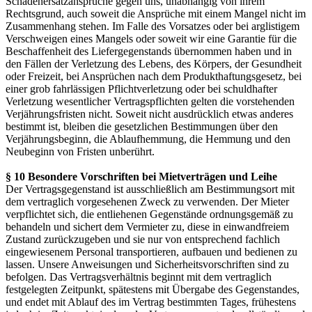
Schadenersatzansprüche gegen uns, unabhängig von ihrem
Rechtsgrund, auch soweit die Ansprüche mit einem Mangel nicht im
Zusammenhang stehen. Im Falle des Vorsatzes oder bei arglistigem
Verschweigen eines Mangels oder soweit wir eine Garantie für die
Beschaffenheit des Liefergegenstands übernommen haben und in
den Fällen der Verletzung des Lebens, des Körpers, der Gesundheit
oder Freizeit, bei Ansprüchen nach dem Produkthaftungsgesetz, bei
einer grob fahrlässigen Pflichtverletzung oder bei schuldhafter
Verletzung wesentlicher Vertragspflichten gelten die vorstehenden
Verjährungsfristen nicht. Soweit nicht ausdrücklich etwas anderes
bestimmt ist, bleiben die gesetzlichen Bestimmungen über den
Verjährungsbeginn, die Ablaufhemmung, die Hemmung und den
Neubeginn von Fristen unberührt.
§ 10 Besondere Vorschriften bei Mietverträgen und Leihe
Der Vertragsgegenstand ist ausschließlich am Bestimmungsort mit
dem vertraglich vorgesehenen Zweck zu verwenden. Der Mieter
verpflichtet sich, die entliehenen Gegenstände ordnungsgemäß zu
behandeln und sichert dem Vermieter zu, diese in einwandfreiem
Zustand zurückzugeben und sie nur von entsprechend fachlich
eingewiesenem Personal transportieren, aufbauen und bedienen zu
lassen. Unsere Anweisungen und Sicherheitsvorschriften sind zu
befolgen. Das Vertragsverhältnis beginnt mit dem vertraglich
festgelegten Zeitpunkt, spätestens mit Übergabe des Gegenstandes,
und endet mit Ablauf des im Vertrag bestimmten Tages, frühestens