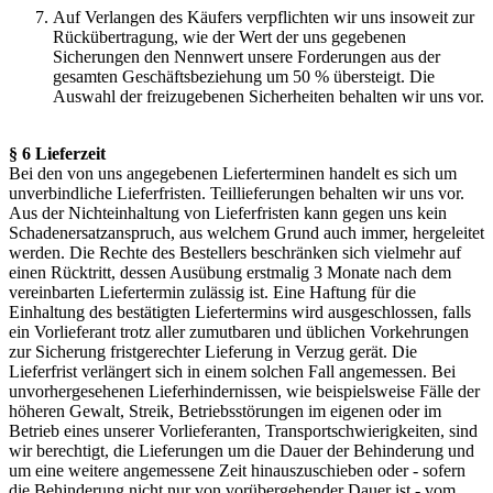
Auf Verlangen des Käufers verpflichten wir uns insoweit zur
Rückübertragung, wie der Wert der uns gegebenen
Sicherungen den Nennwert unsere Forderungen aus der
gesamten Geschäftsbeziehung um 50 % übersteigt. Die
Auswahl der freizugebenen Sicherheiten behalten wir uns vor.
§ 6 Lieferzeit
Bei den von uns angegebenen Lieferterminen handelt es sich um
unverbindliche Lieferfristen. Teillieferungen behalten wir uns vor.
Aus der Nichteinhaltung von Lieferfristen kann gegen uns kein
Schadenersatzanspruch, aus welchem Grund auch immer, hergeleitet
werden. Die Rechte des Bestellers beschränken sich vielmehr auf
einen Rücktritt, dessen Ausübung erstmalig 3 Monate nach dem
vereinbarten Liefertermin zulässig ist. Eine Haftung für die
Einhaltung des bestätigten Liefertermins wird ausgeschlossen, falls
ein Vorlieferant trotz aller zumutbaren und üblichen Vorkehrungen
zur Sicherung fristgerechter Lieferung in Verzug gerät. Die
Lieferfrist verlängert sich in einem solchen Fall angemessen. Bei
unvorhergesehenen Lieferhindernissen, wie beispielsweise Fälle der
höheren Gewalt, Streik, Betriebsstörungen im eigenen oder im
Betrieb eines unserer Vorlieferanten, Transportschwierigkeiten, sind
wir berechtigt, die Lieferungen um die Dauer der Behinderung und
um eine weitere angemessene Zeit hinauszuschieben oder - sofern
die Behinderung nicht nur von vorübergehender Dauer ist - vom