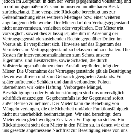
jedoch im Zeitpunkt, in dem der Vertragsgegenstand vollständig und
in ordnungsgemäßem Zustand in unseren unmittelbaren Besitz
zurückgelangt. Eine verspätete Rückgabe berechtigt uns zur
Geltendmachung eines weiteren Miettages bzw. einer weiteren
angefangenen Mietwoche. Der Mieter darf den Vertragsgegenstand
nicht untervermieten, verleihen oder verpfänden. Der Mieter tritt
vorsorglich, soweit dies zulässig ist, alle ihm in Ansehung der
Vertragsgegenstände zustehenden Rechte gegenüber Dritten im
Voraus ab. Er verpflichtet sich, Hinweise auf das Eigentum des
Vermieters am Vertragsgegenstand zu belassen und zu erhalten. Die
Kosten für Interventionsmaßnahmen zum Schutz unserer
Eigentums- und Besitzrechte, sowie Schäden, die durch
Vollstreckungsmaßnahmen einen Ausfall begründen, trägt der
Mieter. Die Übernahme der Vertragsgegenstände gilt als Bestätigung
des einwandfreien und zum Gebrauch geeigneten Zustands. Für
später auftretende Schäden und damit verbundene Folgen
übernehmen wir keine Haftung. Verborgene Mängel,
Beschädigungen oder Funktionsstörungen sind uns unverzüglich
schriftlich anzuzeigen. Gegebenenfalls ist der Gegenstand sofort
außer Betrieb zu nehmen. Der Mieter kann die Behebung von
Mängeln verlangen, die die Sicherheit und/oder Funktionsfähigkeit
nicht nur unerheblich beeinträchtigen. Wir sind berechtigt, dem
Mieter einen gleichwertigen Ersatz zur Verfügung zu stellen. Ein
Rücktrittsrecht steht dem Mieter in den Fällen zu, in denen wir eine
uns gesetzte angemessene Nachfrist zur Beseitigung eines von uns